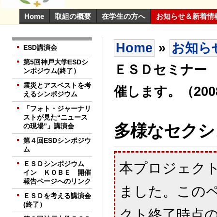
Home
取組の概要
在学生の方へ
お知らせ＆新着情
Home
»
お知ら
ESD講演会
第5回神戸大学ESDシ
ＥＳＤセミナー
ンポジウム(終了）
震災とアスベストを考
催します。（200
えるシンポジウム
「フォト・ジャーナリ
ストが見た“ニュース
多様なセクシ
の現場”」講演会
第４回ESDシンポジウ
ム
本プロジェクト
ＥＳＤシンポジウム
イン ＫＯＢＥ 開催
報告ページへのリンク
ました。この
ＥＳＤを考える講演会
(終了）
クト終了時点のも