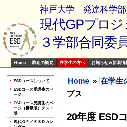
神戸大学 発達科学部
現代GPプロジ
３学部合同委
Home
取組の概要
在学生の方へ
お知らせ＆新着情
Home
»
在学生
ESDコースについて
ESDコース受講生のペ
ブス
ージ
ESDコース受講生のペ
ージ（携帯版）テスト
版
20年度 ES
現代ＧＰ／ＥＳＤカレ
ンダー